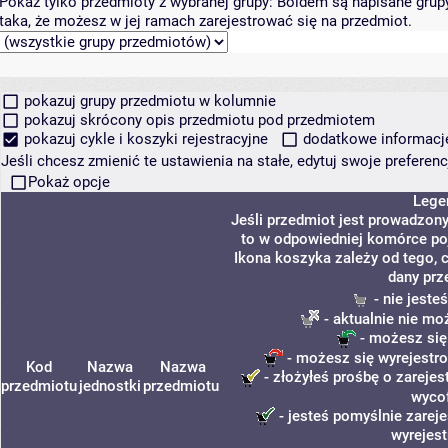
Pokaż tylko przedmioty z wybranej grupy:
Boldem są napisane grupy 
taka, że możesz w jej ramach zarejestrować się na przedmiot.
pokazuj grupy przedmiotu w kolumnie
pokazuj skrócony opis przedmiotu pod przedmiotem
pokazuj cykle i koszyki rejestracyjne
dodatkowe informacje 
Jeśli chcesz zmienić te ustawienia na stałe, edytuj swoje prefere
Pokaż opcje
Lege
Jeśli przedmiot jest prowadzon
to w odpowiedniej komórce poj
Ikona koszyka zależy od tego, 
dany prz
- nie jeste
- aktualnie nie mo
- możesz się
- możesz się wyrejestro
Kod
Nazwa
Nazwa
- złożyłeś prośbę o zarejest
przedmiotu
jednostki
przedmiotu
wyco
- jesteś pomyślnie zareje
wyrejes