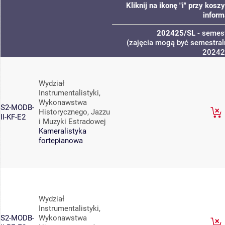
Kliknij na ikonę "i" przy ko
inform
202425/SL
- semest
(zajęcia mogą być semestraln
20242
Wydział
Instrumentalistyki,
Wykonawstwa
S2-MODB-
Historycznego, Jazzu
II-KF-E2
i Muzyki Estradowej
Kameralistyka
fortepianowa
Wydział
Instrumentalistyki,
S2-MODB-
Wykonawstwa