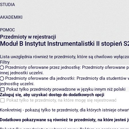
STUDIA
AKADEMIKI
POMOC
Przedmioty w rejestracji
Moduł B Instytut Instrumentalistki II stopień 
Lista uwzględnia również te przedmioty, które są chwilowo wyłączone
Filtry
Przedmioty oferowane przez jednostkę:
Przedmioty oferowane pr
innej jednostki uczelni.
Przedmioty oferowane dla jednostki:
Przedmioty dla studentów w
jednostkę uczelni.
Pokaż tylko przedmioty prowadzone w języku innym niż polski
Zaloguj się, aby uzyskać dostęp do dodatkowych opcji
Pokaż tylko te przedmioty, na które mogę się rejestrować
Konkretniej - pokazuj tylko te przedmioty, dla których istnieje otw
Dodatkowo pokazywane są również te przedmioty, na które jesteś ju